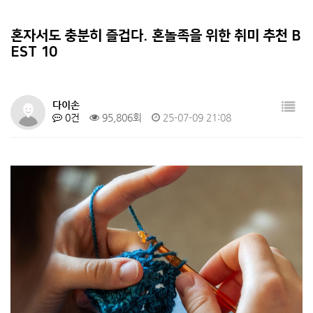
통조림의 유통기한이 무진장 긴이유를 알아…
10
“혼자 떠났더니 우주가 열렸다 – 국내 …
4
혼자서도 충분히 즐겁다. 혼놀족을 위한 취미 추천 B
EST 10
총각귀신이 없는 이유
5
다이손
0건
95,806회
25-07-09 21:08