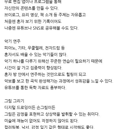
무료 편집 앱이나 프로그램을 통해
자신만의 콘텐츠를 만들 수 있다.
브이로그, 요리 영상, 책 소개 등 주제는 자유롭고
처음엔 혼자 보기 위한 기록이어도
나중엔 유튜브나 SNS로 공유해볼 수도 있다.
악기 연주
피아노, 기타, 우쿨렐레, 전자드럼 등
혼자서도 배울 수 있는 악기들이 많다.
악기 하나를 다루기 위해선 꾸준한 연습이 필요하기 때문에
시간이 잘 가고 집중력이 향상된다.
혼자 방 안에서 연주하는 것만으로도 힐링이 되고
악보를 보고 한 곡씩 완성해가는 과정에서 성취감을 느낄 수 있다.
유튜브를 통한 독학 자료도 풍부하다.
그림 그리기
디지털 드로잉이든 손그림이든
그림은 감정을 표현하고 상상력을 발휘할 수 있는 취미다.
미술에 재능이 없어도 걱정하지 않아도 된다.
컬러링북, 낙서, 감정 일기 같은 형태로 시작해도 좋다.