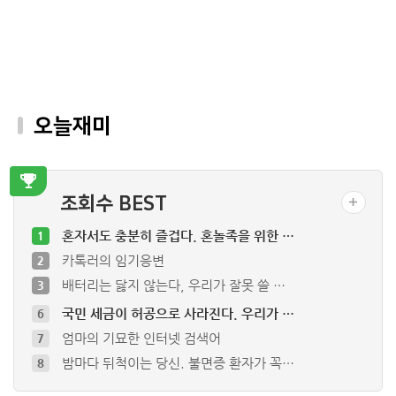
오늘재미
조회수 BEST
혼자서도 충분히 즐겁다. 혼놀족을 위한 …
1
카톡러의 임기응변
2
배터리는 닳지 않는다, 우리가 잘못 쓸 …
3
국민 세금이 허공으로 사라진다. 우리가 …
6
엄마의 기묘한 인터넷 검색어
7
밤마다 뒤척이는 당신. 불면증 환자가 꼭…
8
마트 진열대 속 바나나 우유, 다 같은 …
9