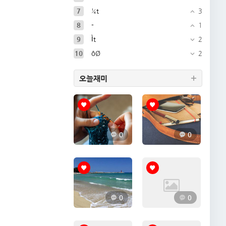
7
¼t
3
8
-
1
9
Ìt
2
10
ôØ
2
오늘재미
0
0
0
0