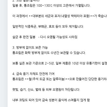
2. 고온 멸균(열처리)
밀봉 후, 통조림은 100~130℃ 이상의 고온에서 가열됩니다.
이 과정에서 **대부분의 세균과 포자(내열성 박테리아 포함)**가 죽습니
일반적인 식중독균, 부패균, 효모 등이 모두 제거됩니다.
살균 후 완전 밀봉 → 다시 오염될 가능성도 사라짐
3. 방부제 없이도 보존 가능
통조림은 화학 방부제 없이도 수년간 보관할 수 있습니다.
보통 실온 보관 기준으로 2~5년, 일부 제품은 10년 이상 유통기한이 설
4. 금속 용기 자체도 안전에 기여
통조림은 **철(주석 도금 또는 알루미늄)**으로 만들어진 단단한 용기라
햇빛, 습기, 산소, 벌레 등 외부 오염원이 차단됩니다.
내부 코팅도 되어 있어 금속 성분이 음식에 스며들지 않게 함