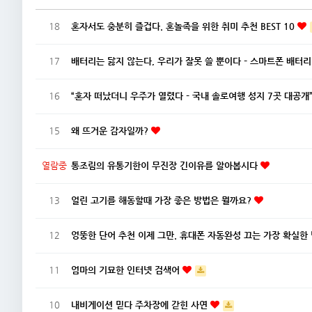
18
혼자서도 충분히 즐겁다. 혼놀족을 위한 취미 추천 BEST 10
17
배터리는 닳지 않는다, 우리가 잘못 쓸 뿐이다 – 스마트폰 배터
16
“혼자 떠났더니 우주가 열렸다 – 국내 솔로여행 성지 7곳 대공개
15
왜 뜨거운 감자일까?
열람중
통조림의 유통기한이 무진장 긴이유를 알아봅시다
13
얼린 고기를 해동할때 가장 좋은 방법은 뭘까요?
12
엉뚱한 단어 추천 이제 그만. 휴대폰 자동완성 끄는 가장 확실한
11
엄마의 기묘한 인터넷 검색어
10
내비게이션 믿다 주차장에 갇힌 사연