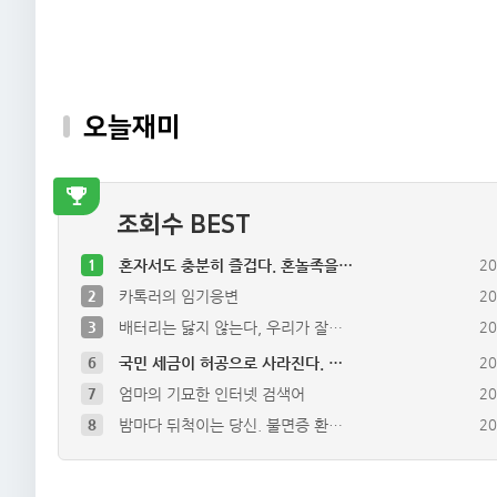
오늘재미
조회수 BEST
1
혼자서도 충분히 즐겁다. 혼놀족을…
20
2
카톡러의 임기응변
20
3
배터리는 닳지 않는다, 우리가 잘…
20
6
국민 세금이 허공으로 사라진다. …
20
7
엄마의 기묘한 인터넷 검색어
20
8
밤마다 뒤척이는 당신. 불면증 환…
20
9
마트 진열대 속 바나나 우유, 다…
20
10
통조림의 유통기한이 무진장 긴이유…
20