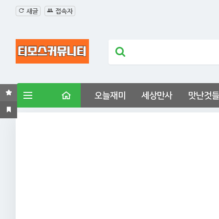
새글
접속자
오늘재미
세상만사
맛난것