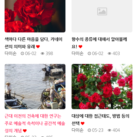
색마다 다른 마음을 담다. 카네이
향수의 종류에 대해서 알아볼께
션의 의미와 유래
요!
다이손
06-02
398
다이손
06-02
403
근대 이전의 건축에 대한 연구는
대상에 대한 접근태도, 방법 등의
주로 예술적 속석이나 공간적 예술
선택
다이손
05-23
404
성의 개념