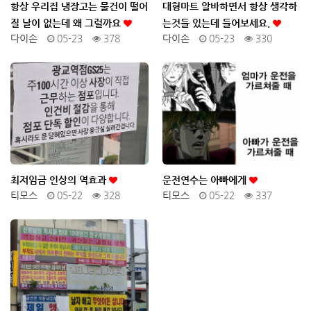
항상 우리집 냉장고는 물건이 떨어
대형마트 알바하면서 항상 생각하
질 날이 없는데 왜 그럴까요
는것들 있는데 들어보세요.
다이손
05-23
378
다이손
05-23
330
최저임금 인상의 역효과
운전연수는 아빠에게
티모스
05-22
328
티모스
05-22
337