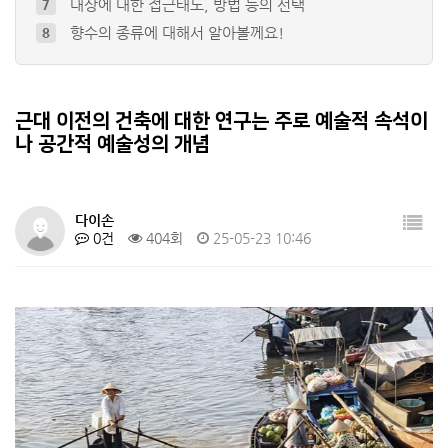
향수의 종류에 대해서 알아볼께요!
8
사람만 혈액형이 있는 건 아니다. 동물도…
9
색마다 다른 마음을 담다. 카네이션의 의…
10
미용실에서 머리를 하다가 듣는 이야기들은…
4
근대 이전의 건축에 대한 연구는 주로 예술적 속석이
아파트 관리비를 받아보면 항상 드는 생각…
5
나 공간적 예술성의 개념
근대 이전의 건축에 대한 연구는 주로 예…
6
다이손
0건
404회
25-05-23 10:46