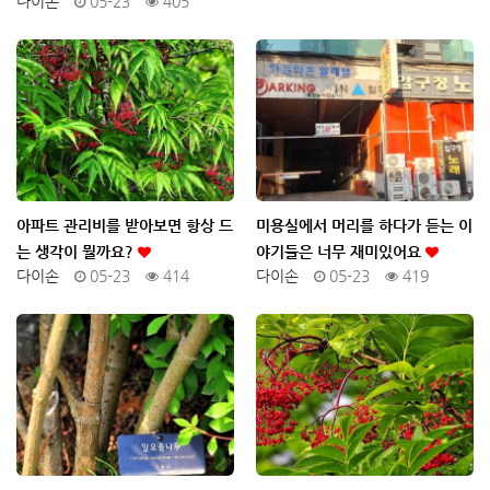
다이손
05-23
405
아파트 관리비를 받아보면 항상 드
미용실에서 머리를 하다가 듣는 이
는 생각이 뭘까요?
야기들은 너무 재미있어요
다이손
05-23
414
다이손
05-23
419