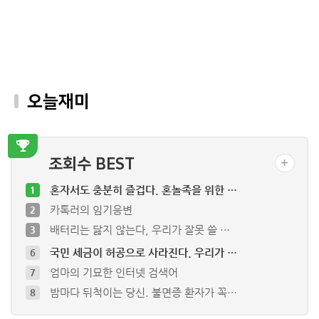
오늘재미
조회수 BEST
혼자서도 충분히 즐겁다. 혼놀족을 위한 …
1
카톡러의 임기응변
2
배터리는 닳지 않는다, 우리가 잘못 쓸 …
3
국민 세금이 허공으로 사라진다. 우리가 …
6
엄마의 기묘한 인터넷 검색어
7
밤마다 뒤척이는 당신. 불면증 환자가 꼭…
8
마트 진열대 속 바나나 우유, 다 같은 …
9