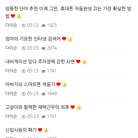
엉뚱한 단어 추천 이제 그만. 휴대폰 자동완성 끄는 가장 확실한 방
법
다이손
05-23
1925
엄마의 기묘한 인터넷 검색어
다이손
05-23
2074
내비게이션 믿다 주차장에 갇힌 사연
다이손
05-23
1741
아버지의 스마트폰 적응기
다이손
05-23
1649
고양이와 함께한 재택근무의 최후
다이손
05-23
1741
신입사원의 패기