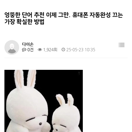
통조림의 유통기한이 무진장 긴이유를 알아…
10
“혼자 떠났더니 우주가 열렸다 – 국내 …
4
엉뚱한 단어 추천 이제 그만. 휴대폰 자동완성 끄는
가장 확실한 방법
총각귀신이 없는 이유
5
다이손
0건
1,924회
25-05-23 10:35