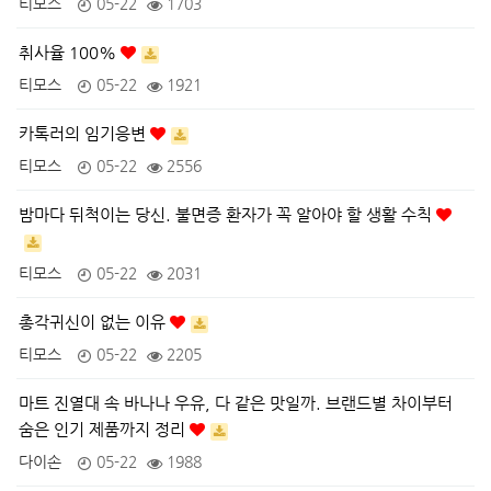
티모스
05-22
1703
취사율 100%
티모스
05-22
1921
카톡러의 임기응변
티모스
05-22
2556
밤마다 뒤척이는 당신. 불면증 환자가 꼭 알아야 할 생활 수칙
티모스
05-22
2031
총각귀신이 없는 이유
티모스
05-22
2205
마트 진열대 속 바나나 우유, 다 같은 맛일까. 브랜드별 차이부터
숨은 인기 제품까지 정리
다이손
05-22
1988