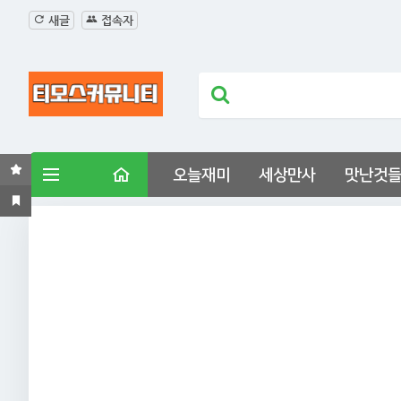
새글
접속자
오늘재미
세상만사
맛난것