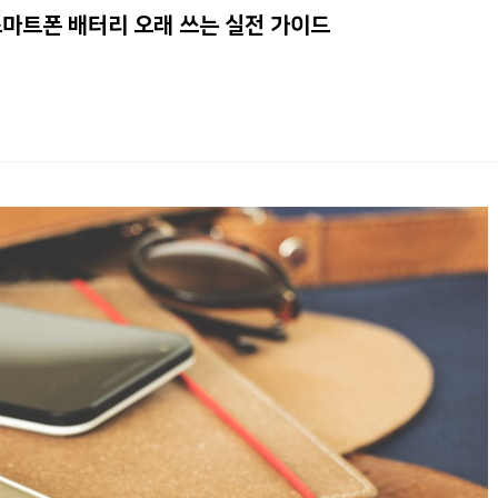
25-07-09
4
밤마다 뒤척이는 당신. 불면증 환…
스마트폰 배터리 오래 쓰는 실전 가이드
25-05-22
5
카톡러의 임기응변
25-05-22
6
취사율 100%