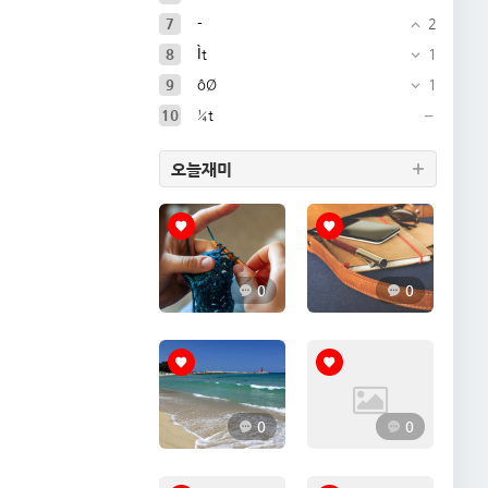
7
-
2
8
Ìt
1
9
ôØ
1
10
¼t
오늘재미
0
0
0
0