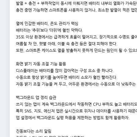
발열 + 충전 + 부하작업이 동시에 이뤄지면 배터리 내부의 열화가 가속된
충전 중엔 가능하면 스마트폰을 사용하지 않거나, 최소한 발열이 적은 앱만
열에 민감한 배터리, 온도 관리가 핵심
배터리는 ‘추위’보다 ‘더위’에 훨씬 약하다.
35도 이상 환경에서는 급격하게 효율이 떨어지고, 장기적으로 수명도 줄
여름철 차 안, 햇볕 아래, 이불 속 충전 등은 절대 피해야 한다.
또한, 스마트폰 케이스도 열을 방출하지 못하게 만드는 원인이 될 수 있으
화면 밝기 자동 조절 기능 활용
디스플레이는 배터리를 많이 잡아먹는 구성 요소 중 하나다.
수동으로 항상 밝기를 높여두면 배터리 소모가 훨씬 빨라진다.
자동 밝기 조절 기능을 켜 두고, 어두운 환경에서는 수동으로 더 낮춰주는
백그라운드 앱 정리 습관
쓰지 않는 앱이 계속 백그라운드에서 작동하면 CPU 부하도 늘고 배터리
특히 SNS, 지도, 메신저 앱은 실시간으로 위치나 데이터를 사용하기 때문
앱 설정에서 백그라운드 실행 허용을 제한하는 방법도 함께 활용하자.
진동보다는 소리 알림