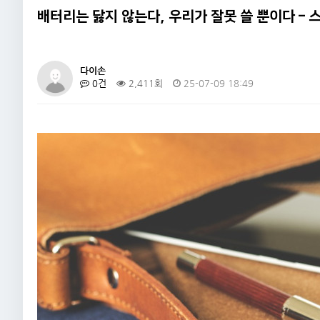
4
“혼자 떠났더니 우주가 열렸다 –…
20
배터리는 닳지 않는다, 우리가 잘못 쓸 뿐이다 – 
5
총각귀신이 없는 이유
20
6
국민 세금이 허공으로 사라진다. …
20
다이손
0건
2,411회
25-07-09 18:49