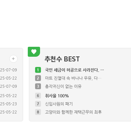
추천수 BEST
25-07-09
1
국민 세금이 허공으로 사라진다. …
25-05-22
2
마트 진열대 속 바나나 우유, 다…
25-07-09
3
총각귀신이 없는 이유
25-05-22
6
취사율 100%
25-05-23
7
신입사원의 패기
25-05-22
8
고양이와 함께한 재택근무의 최후
25-05-22
9
아버지의 스마트폰 적응기
25-06-02
10
내비게이션 믿다 주차장에 갇힌 사…