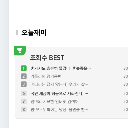
오늘재미
조회수 BEST
1
혼자서도 충분히 즐겁다. 혼놀족을…
20
2
카톡러의 임기응변
20
3
배터리는 닳지 않는다, 우리가 잘…
20
6
국민 세금이 허공으로 사라진다. …
20
7
엄마의 기묘한 인터넷 검색어
20
8
밤마다 뒤척이는 당신. 불면증 환…
20
9
마트 진열대 속 바나나 우유, 다…
20
10
통조림의 유통기한이 무진장 긴이유…
20