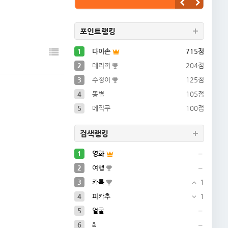
2025-05-22
2025-05-22
포인트랭킹
2025-05-22
1
다이손
715점
2
데리끼
204점
3
수정이
125점
4
똥별
105점
5
메직쿠
100점
검색랭킹
1
영화
2
여행
3
카톡
1
4
피카추
1
5
얼굴
6
ä